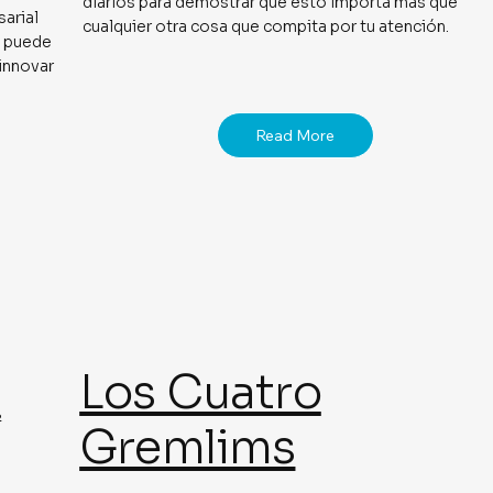
diarios para demostrar que esto importa más que
arial
cualquier otra cosa que compita por tu atención.
a puede
 innovar
Read More
Los Cuatro
s
Gremlims