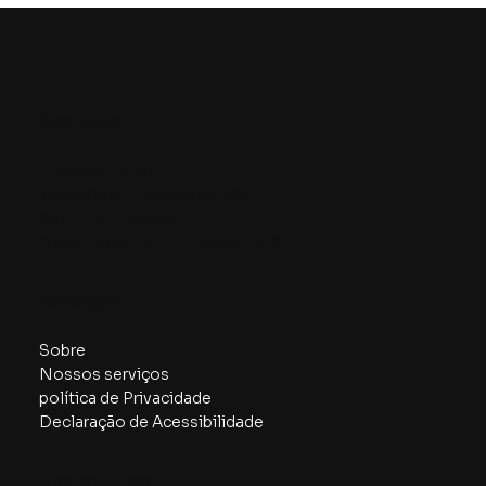
Contato
info@cdi-la.biz
WhatsApp: +1 330 663 9195
301 E High Avenue,
Nova Filadélfia, OH. 44663, EUA.
Navegar
Sobre
Nossos serviços
política de Privacidade
Declaração de Acessibilidade
Inscreva-se