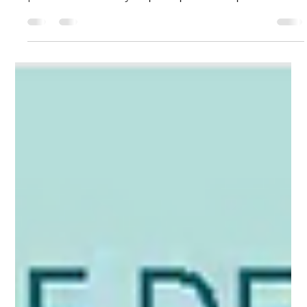
Adição cultural versus evolução
cultural: por que a integração supera
a implementação?
Read the article in English here: (1) Culture Addition vs.
Culture Evolution: Why Integration Beats Implementation
| LinkedIn Traducido y adaptado por Rosa Zapata Artículo
originalmente publicado en LinkedIn La mayoría de las
iniciativas de cambio fracasan porque intentan añadir una
nueva cultura a la antigua. Es como pintar sobre el óxido.
Tras analizar más de 150 transformaciones
organizacionales usando Mission-Directed Workteams,
he identificado el principal predict